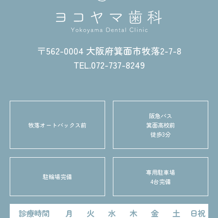
〒562-0004 大阪府箕面市牧落2-7-8
TEL.072-737-8249
阪急バス
牧落オートバックス前
箕面高校前
徒歩3分
専用駐車場
駐輪場完備
4台完備
診療時間
月
火
水
木
金
土
日祝