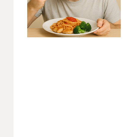
組み
す。
覚」