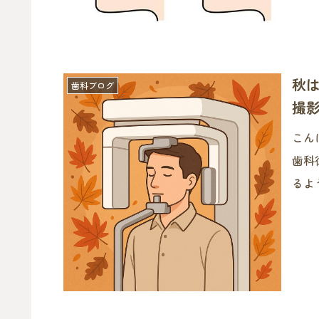
か？
康や
秋
歯科ブログ
撮
こん
歯科
るよ
お口
受け