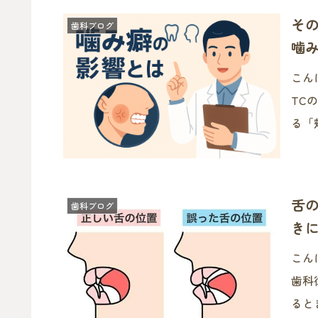
そ
歯科ブログ
噛
こん
TCの榎本です。 
る「
ょっ
けて
ます
舌
歯科ブログ
き
こん
歯科
ると