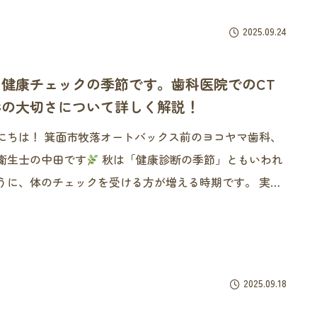
普段あまり意識することのない舌ですが、実はお口の健
歯並び、さらには全身の健康に
2025.09.24
は健康チェックの季節です。歯科医院でのCT
影の大切さについて詳しく解説！
にちは！ 箕面市牧落オートバックス前のヨコヤマ歯科、
衛生士の中田です
秋は「健康診断の季節」ともいわれ
うに、体のチェックを受ける方が増える時期です。 実は
の健康においても、この時期に歯科医院で精密な検査を
ておくことがとても大切です。 その代表的なもの
2025.09.18