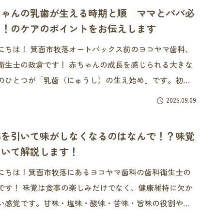
ちゃんの乳歯が生える時期と順｜ママとパパ必
！！のケアのポイントをお伝えします
にちは！ 箕面市牧落オートバックス前のヨコヤマ歯科、
の政倉です！ 赤ちゃんの成長を感じられる大きな
のひとつが「乳歯（にゅうし）の生え始め」です。初め
育児では「いつ頃生えてくるの？」「順番が違っても大
2025.09.09
？」と不安に思うママやパパも多いのではないでしょう
か。 &nb
邪を引いて味がしなくなるのはなんで！？味覚
ついて解説します！
にちは！箕面市牧落にあるヨコヤマ歯科の歯科衛生士の
楽しみだけでなく、健康維持に欠か
い感覚です。甘味・塩味・酸味・苦味・旨味の役割や仕