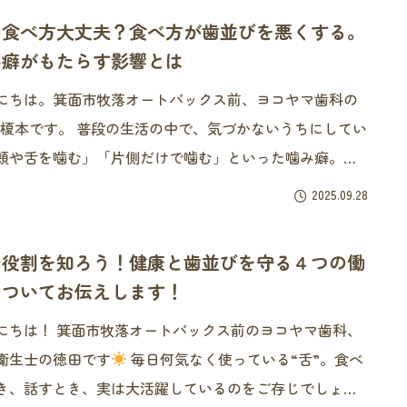
の食べ方大丈夫？食べ方が歯並びを悪くする。
み癖がもたらす影響とは
にちは。箕面市牧落オートバックス前、ヨコヤマ歯科の
普段の生活の中で、気づかないうちにしてい
頬や舌を噛む」「片側だけで噛む」といった噛み癖。ち
としたクセのように思えますが、実は歯や顎に負担をか
2025.09.28
しまい、歯並びの乱れや顎の不調につながることもあり
。放っておくと症
の役割を知ろう！健康と歯並びを守る４つの働
についてお伝えします！
にちは！ 箕面市牧落オートバックス前のヨコヤマ歯科、
衛生士の徳田です
毎日何気なく使っている“舌”。食べ
き、話すとき、実は大活躍しているのをご存じでしょう