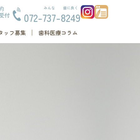
約
みんな
歯に良く
072-
737
-
8249
間受付
タッフ募集
歯科医療コラム