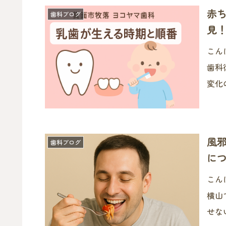
赤
歯科ブログ
見
こん
歯科衛生士
変化
ての
丈夫
風
歯科ブログ
に
こん
横山です！ 味覚は食事の
せな