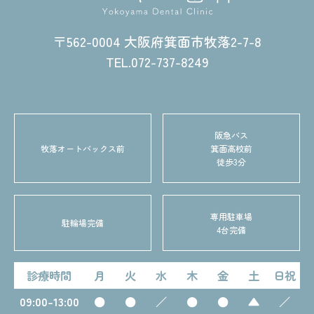
〒562-0004 大阪府箕面市牧落2-7-8
TEL.072-737-8249
阪急バス
牧落オートバックス前
箕面高校前
徒歩3分
専用駐車場
駐輪場完備
4台完備
診療時間
月
火
水
木
金
土
日祝
09:00-13:00
●
●
／
●
●
▲
／